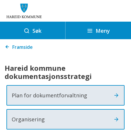
D
o
k
u
Meny
Søk
m
Du
e
Framside
er
n
her:
t
Hareid kommune
a
dokumentasjonsstrategi
s
j
Plan for dokumentforvaltning
o
n
s
Organisering
s
t