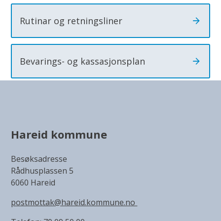
r
Rutinar og retningsliner
a
t
e
Bevarings- og kassasjonsplan
g
i
Hareid kommune
Besøksadresse
Rådhusplassen 5
6060 Hareid
postmottak@hareid.kommune.no