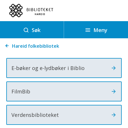
H
a
r
e
Meny
Søk
i
Du
d
Hareid folkebibliotek
er
f
her:
o
E-bøker og e-lydbøker i Biblio
l
k
e
FilmBib
b
i
b
Verdensbiblioteket
l
i