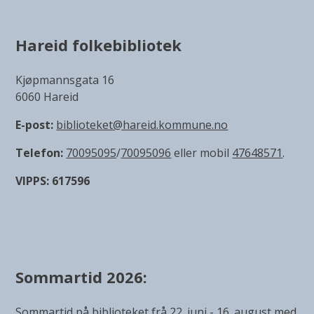
Hareid folkebibliotek
Kjøpmannsgata 16
6060 Hareid
E-post:
biblioteket@hareid.kommune.no
Telefon:
70095095
/
70095096
eller mobil
47648571
.
VIPPS: 617596
Sommartid 2026:
Sommartid på biblioteket frå 22. juni - 16. august med