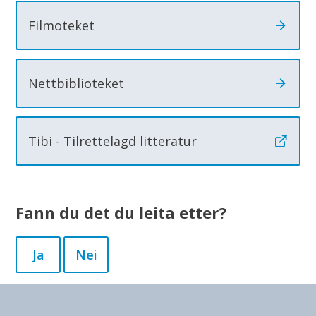
o
Filmoteket
t
e
k
Nettbiblioteket
Tibi - Tilrettelagd litteratur
Fann du det du leita etter?
Ja
Nei