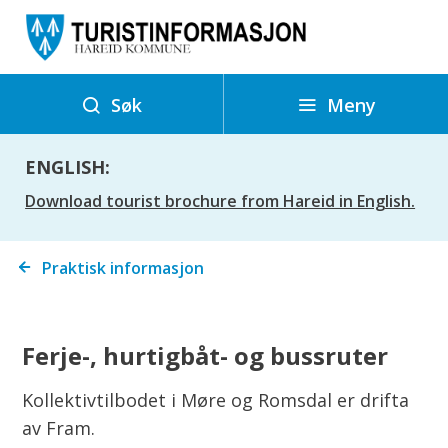
T
u
r
i
Meny
Søk
s
t
ENGLISH:
i
Download tourist brochure from Hareid in English.
n
f
Du
Praktisk informasjon
o
er
r
her:
m
Ferje-, hurtigbåt- og bussruter
a
s
Kollektivtilbodet i Møre og Romsdal er drifta
j
av Fram.
o