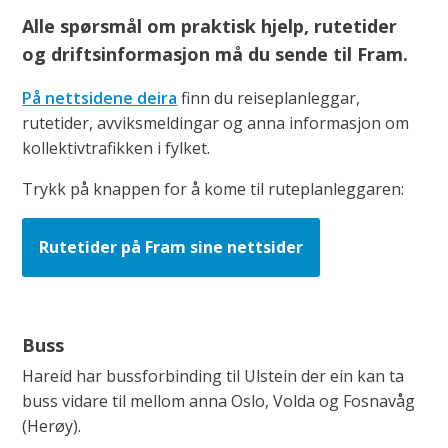
n
Alle spørsmål om praktisk hjelp, rutetider
H
og driftsinformasjon må du sende til Fram.
a
På nettsidene deira
finn du reiseplanleggar,
r
rutetider, avviksmeldingar og anna informasjon om
e
kollektivtrafikken i fylket.
i
d
Trykk på knappen for å kome til ruteplanleggaren:
k
o
Rutetider på Fram sine nettsider
m
m
u
Buss
n
Hareid har bussforbinding til Ulstein der ein kan ta
e
buss vidare til mellom anna Oslo, Volda og Fosnavåg
(Herøy).