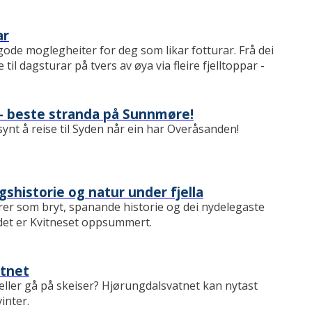
ar
gode moglegheiter for deg som likar fotturar. Frå dei
til dagsturar på tvers av øya via fleire fjelltoppar -
 beste stranda på Sunnmøre!
ynt å reise til Syden når ein har Overåsanden!
igshistorie og natur under fjella
årer som bryt, spanande historie og dei nydelegaste
det er Kvitneset oppsummert.
atnet
 eller gå på skeiser? Hjørungdalsvatnet kan nytast
vinter.