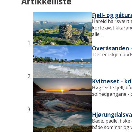
Artikkelliste
Fjell- og gåtur
Hareid har svært 
korte avstikkarane 
alle ...
Overåsanden –
Det er ikkje nauds
Kvitneset - kr
Høgreiste fjell, b
solnedgangane - 
Hjørungdalsv
Bade, padle, fiske
både sommar og 