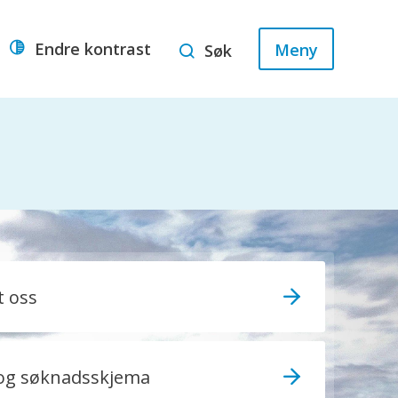
Endre kontrast
Meny
Søk
t oss
 og søknadsskjema