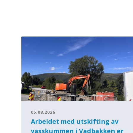
05.08.2026
Arbeidet med utskifting av
vasskummen i Vadbakken er