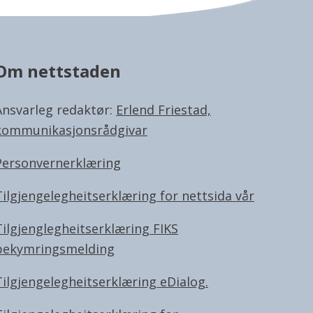
Om nettstaden
Ansvarleg redaktør:
Erlend Friestad,
kommunikasjonsrådgivar
Personvernerklæring
Tilgjengelegheitserklæring for nettsida vår
Tilgjenglegheitserklæring FIKS
bekymringsmelding
Tilgjengelegheitserklæring eDialog.