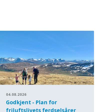
04.08.2026
Godkjent - Plan for
friluftslivets ferdselsårer