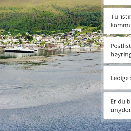
Turisti
kommu
Postli
høyrin
Ledige 
Er du b
ungdom