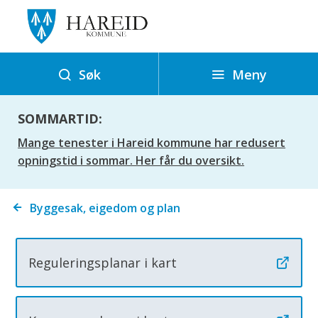
H
a
r
e
Meny
Søk
i
d
SOMMARTID:
k
Mange tenester i Hareid kommune har redusert
o
opningstid i sommar. Her får du oversikt.
m
m
Du
Byggesak, eigedom og plan
u
er
n
her:
e
Reguleringsplanar i kart