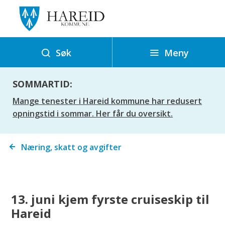
H
a
r
e
Meny
Søk
i
d
SOMMARTID:
k
Mange tenester i Hareid kommune har redusert
o
opningstid i sommar. Her får du oversikt.
m
m
Du
Næring, skatt og avgifter
u
er
n
her:
e
13. juni kjem fyrste cruiseskip til
Hareid