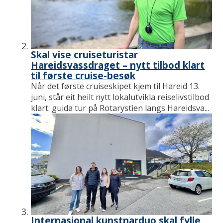
Skal vise cruiseturistar
Hareidsvassdraget – nytt tilbod klart
til første cruise-besøk
Når det første cruiseskipet kjem til Hareid 13.
juni, står eit heilt nytt lokalutvikla reiselivstilbod
klart: guida tur på Rotarystien langs Hareidsva...
Internasjonal kunstnarduo skal fylle