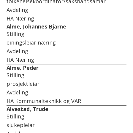
l
folkehelsekoordinator/sakshandsamar
t
Avdeling
a
HA Næring
t
Alme, Johannes Bjarne
Stilling
einingsleiar næring
Avdeling
HA Næring
Alme, Peder
Stilling
prosjektleiar
Avdeling
HA Kommunalteknikk og VAR
Alvestad, Trude
Stilling
sjukepleiar