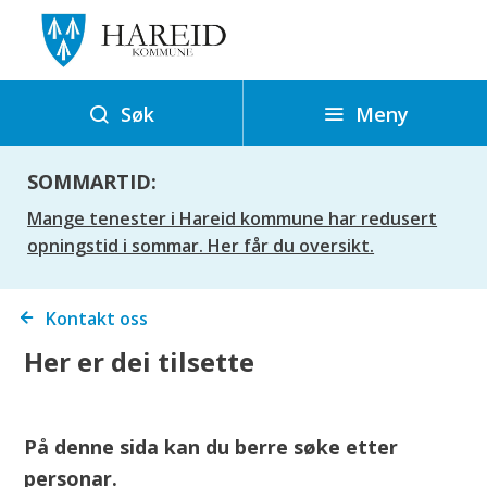
H
a
r
e
Meny
Søk
i
d
SOMMARTID:
k
Mange tenester i Hareid kommune har redusert
o
opningstid i sommar. Her får du oversikt.
m
m
Du
Kontakt oss
u
er
Her er dei tilsette
n
her:
e
På denne sida kan du berre søke etter
personar.