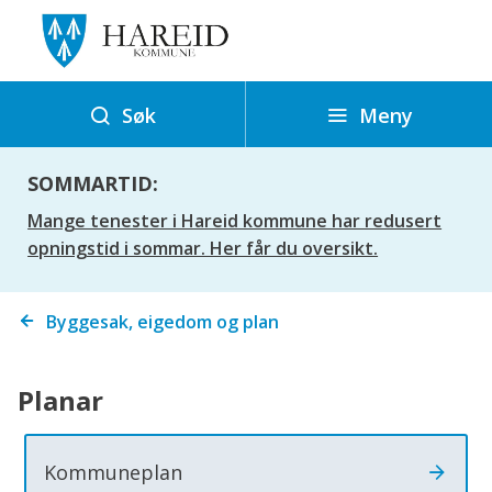
H
a
r
e
Meny
Søk
i
d
SOMMARTID:
k
Mange tenester i Hareid kommune har redusert
o
opningstid i sommar. Her får du oversikt.
m
m
Du
Byggesak, eigedom og plan
u
er
n
her:
e
Planar
Kommuneplan