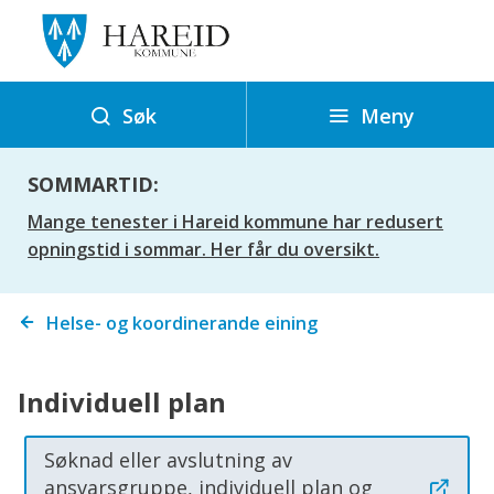
H
a
r
e
Meny
Søk
i
d
SOMMARTID:
k
Mange tenester i Hareid kommune har redusert
o
opningstid i sommar. Her får du oversikt.
m
m
Du
Helse- og koordinerande eining
u
er
n
her:
e
Individuell plan
Søknad eller avslutning av
ansvarsgruppe, individuell plan og