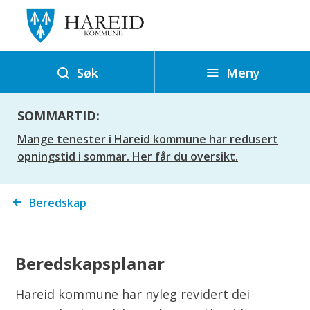
H
a
r
e
Meny
Søk
i
d
SOMMARTID:
k
Mange tenester i Hareid kommune har redusert
o
opningstid i sommar. Her får du oversikt.
m
m
Du
Beredskap
u
er
n
her:
e
Beredskapsplanar
Hareid kommune har nyleg revidert dei