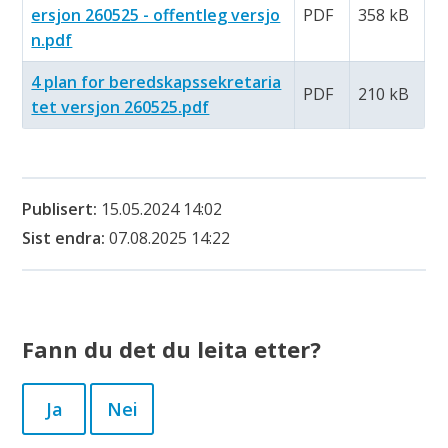
ersjon 260525 - offentleg versjo
PDF
358 kB
n.pdf
4 plan for beredskapssekretaria
PDF
210 kB
tet versjon 260525.pdf
Publisert
15.05.2024 14:02
Sist endra
07.08.2025 14:22
Fann du det du leita etter?
Ja
Nei