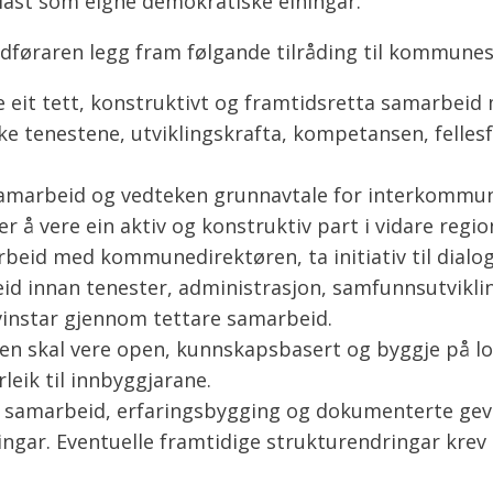
ast som eigne demokratiske einingar.
dføraren legg fram følgande tilråding til kommunes
e eit tett, konstruktivt og framtidsretta samarb
e tenestene, utviklingskrafta, kompetansen, felles
samarbeid og vedteken grunnavtale for interkommu
å vere ein aktiv og konstruktiv part i vidare regio
beid med kommunedirektøren, ta initiativ til dial
d innan tenester, administrasjon, samfunnsutvikling
nstar gjennom tettare samarbeid.
en skal vere open, kunnskapsbasert og byggje på lo
leik til innbyggjarane.
t samarbeid, erfaringsbygging og dokumenterte gev
ngar. Eventuelle framtidige strukturendringar krev 