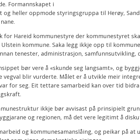
de. Formannskapet i
et og heller oppmode styringsgruppa til Herøy, Sand
unane.
sak for Hareid kommunestyre der kommunestyret ska
 Ulstein kommune. Saka legg ikkje opp til kommune
an tenester, administrasjon, samfunnsutvikling, dig
nsippet bør vere å «skunde seg langsamt», og byggje 
 vegval blir vurderte. Målet er å utvikle meir inte
 for seg. Eit tettare samarbeid kan over tid bidra 
gskraft.
mmunestruktur ikkje bør avvisast på prinsipielt gru
nbyggjarane og regionen, må det vere legitimt å disku
amarbeid og kommunesamanslåing, og peikar på at u