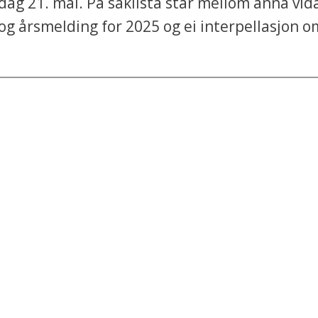
ag 21. mai. På saklista står mellom anna vi
 årsmelding for 2025 og ei interpellasjon 