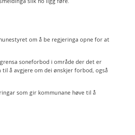
eldinga slik ho ligg føre.
mmunestyret om å be regjeringa opne for at
vgrensa soneforbod i område der det er
 til å avgjere om dei ønskjer forbod, også
ndringar som gir kommunane høve til å