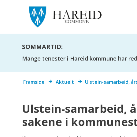
SOMMARTID:
Mange tenester i Hareid kommune har redus
Du
Framside
Aktuelt
Ulstein-samarbeid, år
er
her:
Ulstein-samarbeid, å
sakene i kommunesty