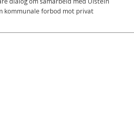
dare dialog om samarbeid med Ulstein
om kommunale forbod mot privat