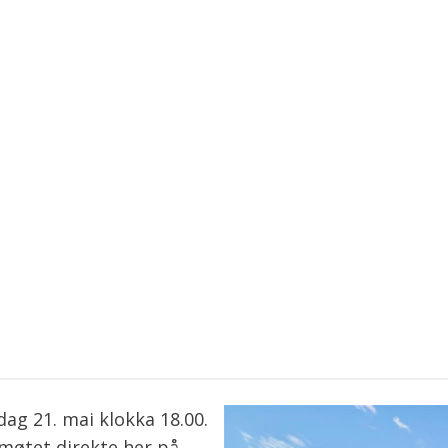
ag 21. mai klokka 18.00.
møtet direkte her på