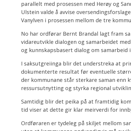
parallelt med prosessen med Herøy og San
Ulstein valde å avvise oversendingsforslag
Vanylven i prosessen mellom de tre komm
No har ordførar Bernt Brandal lagt fram 
vidareutvikle dialogen og samarbeidet med
og kunnskapsbasert dialog om samarbeid inn
I saksutgreiinga blir det understreka at pri
dokumenterte resultat før eventuelle større
der kommunane står sterkare saman enn kvar
ressursutnytting og styrka regional utviklin
Samtidig blir det peika på at framtidig ko
tid viser at dette gir klar meirverdi for in
Ordføraren er tydeleg på skiljet mellom s