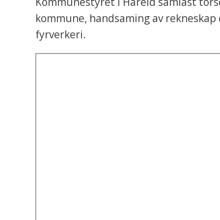
Kommunestyret i Hareid samlast torsd
kommune, handsaming av rekneskap og
fyrverkeri.