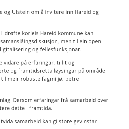
e og Ulstein om å invitere inn Hareid og
l drøfte korleis Hareid kommune kan
samanslåingsdiskusjon, men til ein open
italisering og fellesfunksjonar.
vidare på erfaringar, tillit og
grerte og framtidsretta løysingar på område
til meir robuste fagmiljø, betre
nnlag. Dersom erfaringar frå samarbeid over
tere dette i framtida.
tvida samarbeid kan gi store gevinstar