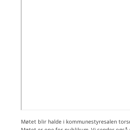
Møtet blir halde i kommunestyresalen torsd
Møtet er ope for publikum. Vi sender også 