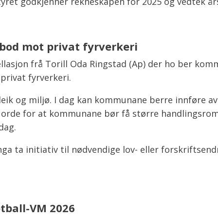
ret godkjenner rekneskapen for 2025 og vedtek årsm
bod mot privat fyrverkeri
pellasjon frå Torill Oda Ringstad (Ap) der ho ber ko
rivat fyrverkeri.
leik og miljø. I dag kan kommunane berre innføre a
 til orde for at kommunane bør få større handlingsrom
dag.
a ta initiativ til nødvendige lov- eller forskriftse
otball-VM 2026