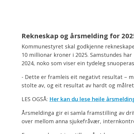
Rekneskap og årsmelding for 202
Kommunestyret skal godkjenne rekneskapen
10 millionar kroner i 2025. Samstundes h
2024, noko som viser ein tydeleg snuopera
- Dette er framleis eit negativt resultat – me
stolte av, og eit resultat av hardt og målre
LES OGSÅ:
Her kan du lese heile årsmeldin
Årsmeldinga gir ei samla framstilling av d
over mellom anna sjukefråvær, internkontro