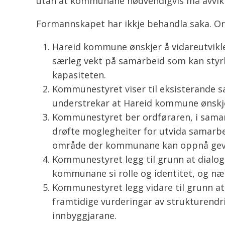
utan at kommunane nødvendigvis må avvikl
Formannskapet har ikkje behandla saka. Or
Hareid kommune ønskjer å vidareutvikl
særleg vekt på samarbeid som kan styrk
kapasiteten.
Kommunestyret viser til eksisterande 
understrekar at Hareid kommune ønskjer 
Kommunestyret ber ordføraren, i samar
drøfte moglegheiter for utvida samarbei
område der kommunane kan oppnå gevi
Kommunestyret legg til grunn at dialog
kommunane si rolle og identitet, og nær
Kommunestyret legg vidare til grunn a
framtidige vurderingar av strukturendri
innbyggjarane.