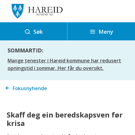
H
a
r
e
Meny
Søk
i
d
SOMMARTID:
k
Mange tenester i Hareid kommune har redusert
o
opningstid i sommar. Her får du oversikt.
m
m
Du
Fokusnyhende
u
er
n
her:
e
Skaff deg ein beredskapsven før
krisa