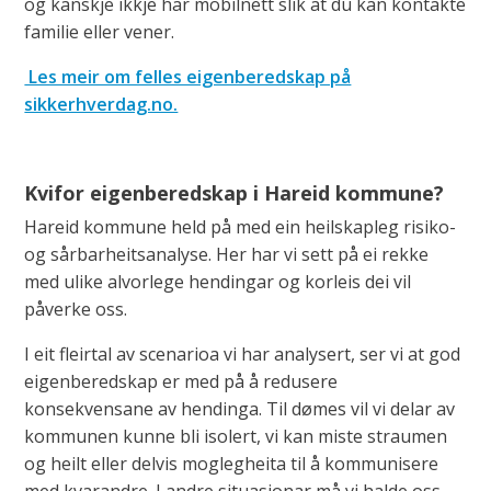
og kanskje ikkje har mobilnett slik at du kan kontakte
familie eller vener.
Les meir om felles eigenberedskap på
sikkerhverdag.no.
Kvifor eigenberedskap i Hareid kommune?
Hareid kommune held på med ein heilskapleg risiko-
og sårbarheitsanalyse. Her har vi sett på ei rekke
med ulike alvorlege hendingar og korleis dei vil
påverke oss.
I eit fleirtal av scenarioa vi har analysert, ser vi at god
eigenberedskap er med på å redusere
konsekvensane av hendinga. Til dømes vil vi delar av
kommunen kunne bli isolert, vi kan miste straumen
og heilt eller delvis moglegheita til å kommunisere
med kvarandre. I andre situasjonar må vi halde oss