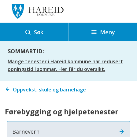
H
a
r
e
Meny
Søk
i
d
SOMMARTID:
k
Mange tenester i Hareid kommune har redusert
o
opningstid i sommar. Her får du oversikt.
m
m
Du
Oppvekst, skule og barnehage
u
er
n
her:
e
Førebygging og hjelpetenester
Barnevern