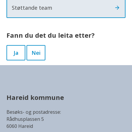
Støttande team
Fann du det du leita etter?
Ja
Nei
Hareid kommune
Besøks- og postadresse:
Rådhusplassen 5
6060 Hareid