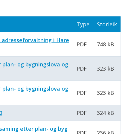
Type
Storleik
g adresseforvaltning i Hare
PDF
748 kB
r plan- og bygningslova og
PDF
323 kB
r plan- og bygningslova og
PDF
323 kB
0
PDF
324 kB
saming etter plan- og byg
PDF
236 kB