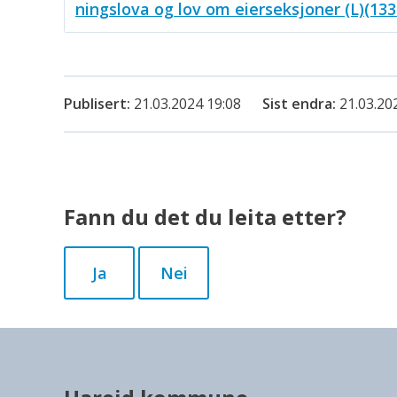
ningslova og lov om eierseksjoner (L)(133
Publisert
21.03.2024 19:08
Sist endra
21.03.20
Fann du det du leita etter?
Ja
Nei