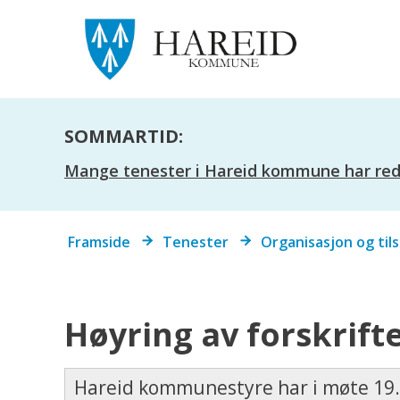
SOMMARTID:
Mange tenester i Hareid kommune har redus
Du
Framside
Tenester
Organisasjon og til
er
her:
Høyring av forskrift
Hareid kommunestyre har i møte 19.0