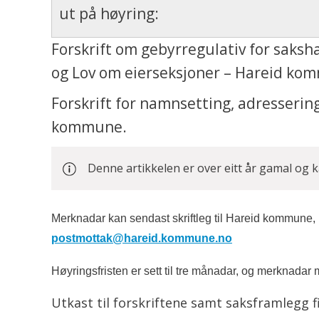
ut på høyring:
Forskrift om gebyrregulativ for saks
og Lov om eierseksjoner – Hareid ko
Forskrift for namnsetting, adresserin
kommune.
Denne artikkelen er over eitt år gamal og 
Merknadar kan sendast skriftleg til Hareid kommune,
postmottak@hareid.kommune.no
Høyringsfristen er sett til tre månadar, og merknada
Utkast til forskriftene samt saksframlegg f