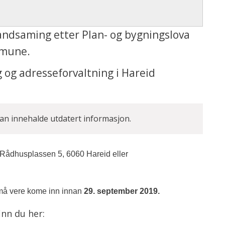
handsaming etter Plan- og bygningslova
mmune.
g og adresseforvaltning i Hareid
kan innehalde utdatert informasjon.
 Rådhusplassen 5, 6060 Hareid eller
r må vere kome inn innan
29. september 2019.
inn du her: