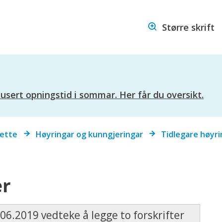
Hareid
Større skrift
kommune
ert opningstid i sommar. Her får du oversikt.
sette
Høyringar og kunngjeringar
Tidlegare høyri
er
6.2019 vedteke å legge to forskrifter