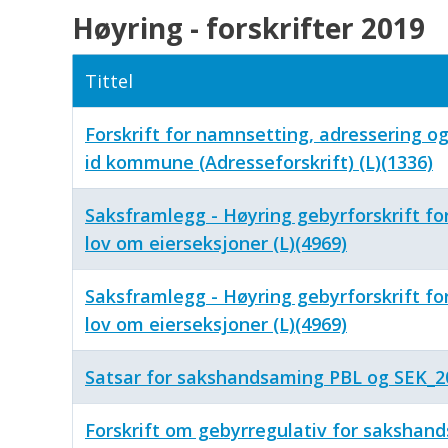
Høyring - forskrifter 2019
Tittel
Forskrift for namnsetting, adressering o
id kommune (Adresseforskrift) (L)(1336)
Saksframlegg - Høyring gebyrforskrift fo
lov om eierseksjoner (L)(4969)
Saksframlegg - Høyring gebyrforskrift fo
lov om eierseksjoner (L)(4969)
Satsar for sakshandsaming PBL og SEK_2
Forskrift om gebyrregulativ for sakshand