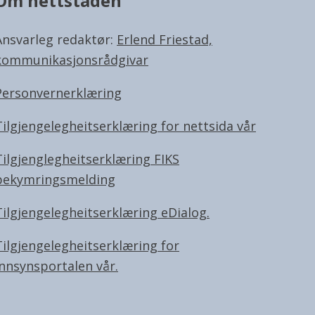
Om nettstaden
Ansvarleg redaktør:
Erlend Friestad,
kommunikasjonsrådgivar
Personvernerklæring
Tilgjengelegheitserklæring for nettsida vår
Tilgjenglegheitserklæring FIKS
bekymringsmelding
Tilgjengelegheitserklæring eDialog.
Tilgjengelegheitserklæring for
innsynsportalen vår.