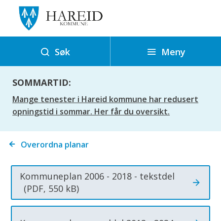
H
a
r
e
Meny
Søk
i
d
SOMMARTID:
k
Mange tenester i Hareid kommune har redusert
o
opningstid i sommar. Her får du oversikt.
m
m
Du
Overordna planar
u
er
n
her:
e
Kommuneplan 2006 - 2018 - tekstdel
(PDF, 550 kB)