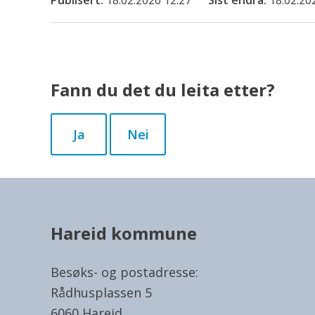
Publisert
18.02.2026 12:27
Sist endra
18.02.20
Fann du det du leita etter?
Ja
Nei
Hareid kommune
Besøks- og postadresse:
Rådhusplassen 5
6060 Hareid