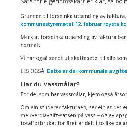
Sats for eigedomsskatt er klar, så no 
Grunnen til forseinka utsending av faktura,
kommunestyremøtet 12. februar røysta kom
Merk at forseinka utsending av faktura ber
normalt.
Vi har også sendt ut skattesetel til alle so
LES OGSÅ:
Dette er dei kommunale avgiften
Har du vassmålar?
For dei som har vassmålar, kjem også årsop
Om ein studerer fakturaen, ser ein at det er 
meirverdiavgift-satsen på vass – og avløpsge
totalforbruket for året er delt i to like d