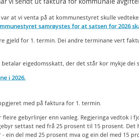
har vi sendt ut faktura for kommunale avgifter
 var at vi venta på at kommunestyret skulle vedteke 
munestyret samrøystes for at satsen for 2026 skal
re gjeld for 1. termin. Dei andre terminane vert fak
m betalar eigedomsskatt, der det står kor mykje dei 
e i 2026.
pgjeret med på faktura for 1. termin.
fleire gebyrlinjer enn vanleg. Regjeringa vedtok i fjo
byr settast ned frå 25 prosent til 15 prosent. Det h
elar - ein del med 25 prosent mva og ein del med 15 p