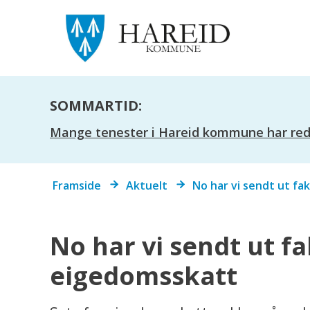
SOMMARTID:
Mange tenester i Hareid kommune har redus
Du
Framside
Aktuelt
No har vi sendt ut f
er
her:
No har vi sendt ut f
eigedomsskatt