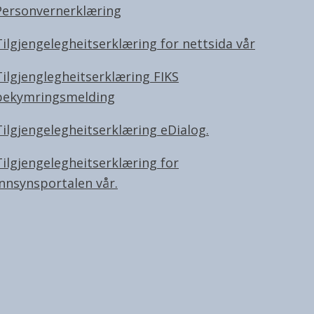
Personvernerklæring
Tilgjengelegheitserklæring for nettsida vår
Tilgjenglegheitserklæring FIKS
bekymringsmelding
Tilgjengelegheitserklæring eDialog.
Tilgjengelegheitserklæring for
innsynsportalen vår.