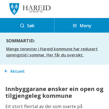
H
a
r
e
Meny
Søk
i
d
SOMMARTID:
k
Mange tenester i Hareid kommune har redusert
o
opningstid i sommar. Her får du oversikt.
m
m
Du
Aktuelt
u
er
n
her:
e
Innbyggarane ønsker ein open og
tilgjengeleg kommune
Eit stort fleirtal av dei som svarte på