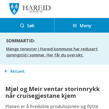
H
a
r
e
Meny
Søk
i
d
SOMMARTID:
k
Mange tenester i Hareid kommune har redusert
o
opningstid i sommar. Her får du oversikt.
m
m
Du
Aktuelt
u
er
n
her:
e
Mjøl og Meir ventar storinnrykk
når cruisegjestane kjem
Planen er å firedoble produksjonen og flytte