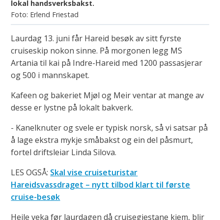
lokal handsverksbakst.
Erlend Friestad
Laurdag 13. juni får Hareid besøk av sitt fyrste
cruiseskip nokon sinne. På morgonen legg MS
Artania til kai på Indre-Hareid med 1200 passasjerar
og 500 i mannskapet.
Kafeen og bakeriet Mjøl og Meir ventar at mange av
desse er lystne på lokalt bakverk.
- Kanelknuter og svele er typisk norsk, så vi satsar på
å lage ekstra mykje småbakst og ein del påsmurt,
fortel driftsleiar Linda Silova.
LES OGSÅ:
Skal vise cruiseturistar
Hareidsvassdraget – nytt tilbod klart til første
cruise-besøk
Heile veka før laurdagen då cruisegjestane kjem, blir