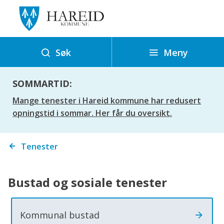
H
a
r
e
Meny
Søk
i
d
SOMMARTID:
k
Mange tenester i Hareid kommune har redusert
o
opningstid i sommar. Her får du oversikt.
m
m
Du
Tenester
u
er
n
her:
e
Bustad og sosiale tenester
Kommunal bustad