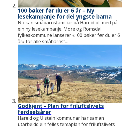
100 bøker før du er 6 år – Ny
lesekampanje for dei yngste barna
No kan småbarnsfamiliar på Hareid bli med på
ein ny lesekampanje. Møre og Romsdal
fylkeskommune lanserer «100 bøker før du er 6
år» for alle småbarnsf...
Godkjent - Plan for friluftslivets
ferdselsårer
Hareid og Ulstein kommunar har saman
utarbeidd ein felles temaplan for friluftslivets