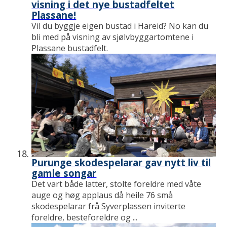
visning i det nye bustadfeltet
Plassane!
Vil du byggje eigen bustad i Hareid? No kan du
bli med på visning av sjølvbyggartomtene i
Plassane bustadfelt.
Purunge skodespelarar gav nytt liv til
gamle songar
Det vart både latter, stolte foreldre med våte
auge og høg applaus då heile 76 små
skodespelarar frå Syverplassen inviterte
foreldre, besteforeldre og ...