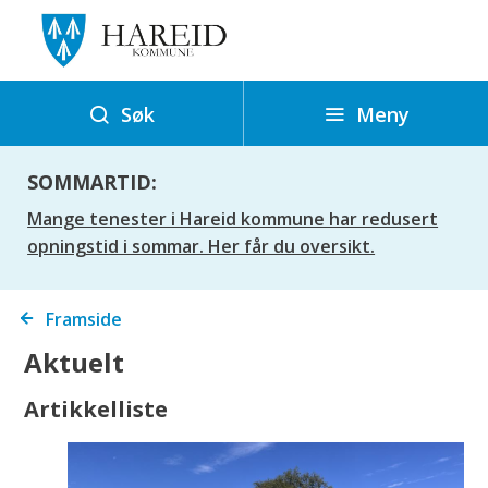
H
a
r
e
Meny
Søk
i
d
SOMMARTID:
k
Mange tenester i Hareid kommune har redusert
o
opningstid i sommar. Her får du oversikt.
m
m
Du
Framside
u
er
Aktuelt
n
her:
e
Artikkelliste