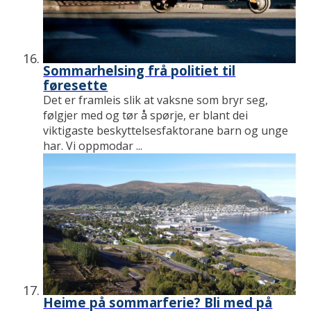
Sommarhelsing frå politiet til
føresette
Det er framleis slik at vaksne som bryr seg,
følgjer med og tør å spørje, er blant dei
viktigaste beskyttelsesfaktorane barn og unge
har. Vi oppmodar ...
Heime på sommarferie? Bli med på