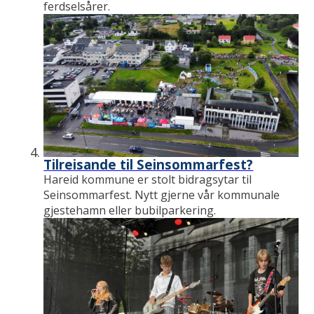
ferdselsårer.
Tilreisande til Seinsommarfest?
Hareid kommune er stolt bidragsytar til
Seinsommarfest. Nytt gjerne vår kommunale
gjestehamn eller bubilparkering.