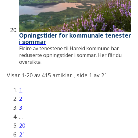
Opningstider for kommunale tenester
i sommar
Fleire av tenestene til Hareid kommune har
reduserte opningstider i sommar. Her får du
oversikta.
Visar
1-20
av
415
artiklar ,
side
1
av
21
1
2
3
...
20
21