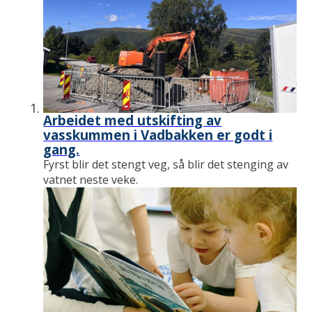
Arbeidet med utskifting av
vasskummen i Vadbakken er godt i
gang.
Fyrst blir det stengt veg, så blir det stenging av
vatnet neste veke.