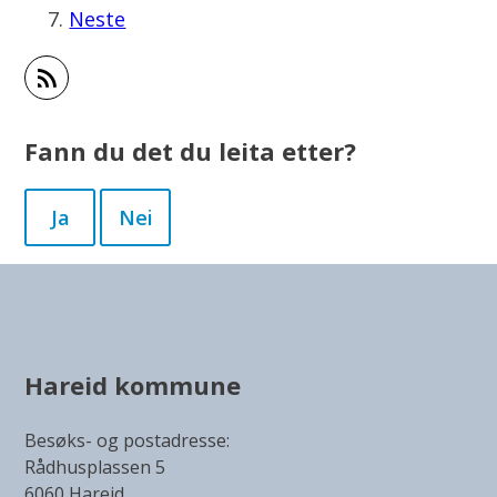
Neste
Abonner på RSS
Fann du det du leita etter?
Ja
Nei
Hareid kommune
Besøks- og postadresse:
Rådhusplassen 5
6060 Hareid