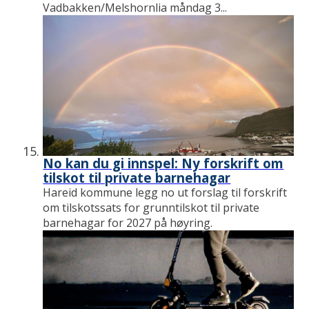
Vadbakken/Melshornlia måndag 3...
No kan du gi innspel: Ny forskrift om
tilskot til private barnehagar
Hareid kommune legg no ut forslag til forskrift
om tilskotssats for grunntilskot til private
barnehagar for 2027 på høyring.