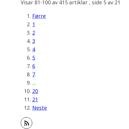
Visar
81-100
av
415
artiklar ,
side
5
av
21
Førre
1
2
3
4
5
6
7
...
20
21
Neste