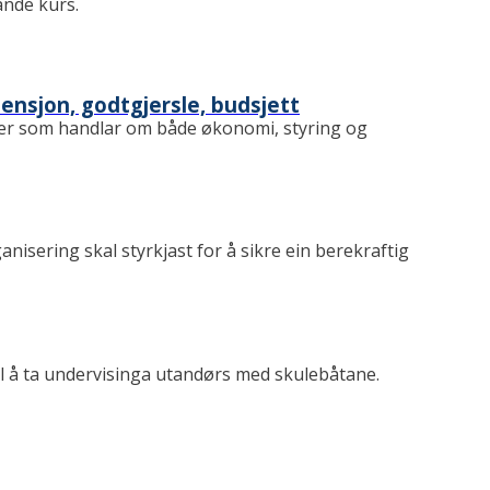
uande kurs.
ensjon, godtgjersle, budsjett
ker som handlar om både økonomi, styring og
nisering skal styrkjast for å sikre ein berekraftig
il å ta undervisinga utandørs med skulebåtane.