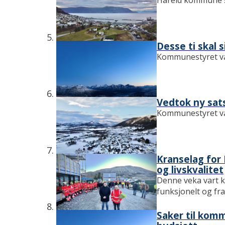
Hareid kommune ska
Desse ti skal 
Kommunestyret val
Vedtok ny sat
Kommunestyret var
Kranselag for 
og livskvalitet
Denne veka vart k
funksjonelt og fra
Saker til kom