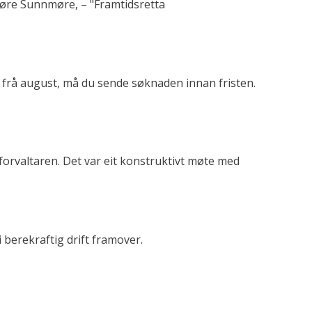
Søre Sunnmøre, – "Framtidsretta
s frå august, må du sende søknaden innan fristen.
sforvaltaren. Det var eit konstruktivt møte med
i berekraftig drift framover.