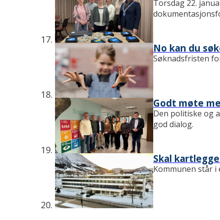
Torsdag 22. janua
dokumentasjonsfo
No kan du søk
Søknadsfristen fo
Godt møte me
Den politiske og a
god dialog.
Skal kartlegg
Kommunen står i e