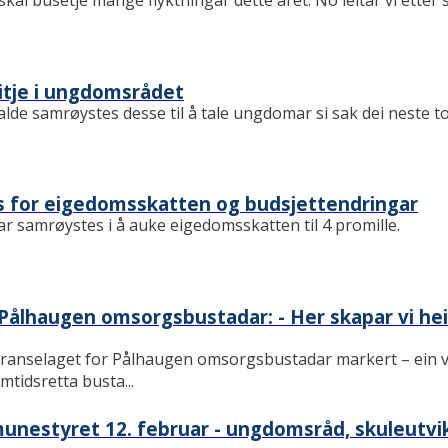
l busetje mange flyktningar dette året. No leitar vi etter 
sitje i ungdomsrådet
de samrøystes desse til å tale ungdomar si sak dei neste to
s for eigedomsskatten og budsjettendringar
 samrøystes i å auke eigedomsskatten til 4 promille.
Pålhaugen omsorgsbustadar: - Her skapar vi hei
ranselaget for Pålhaugen omsorgsbustadar markert – ein vik
mtidsretta busta...
munestyret 12. februar - ungdomsråd, skuleutvi