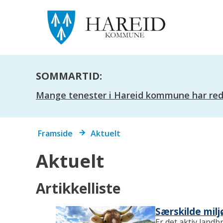
SOMMARTID:
Mange tenester i Hareid kommune har redus
Du
Framside
Aktuelt
er
her:
Aktuelt
Artikkelliste
Særskilde milj
Er det aktiv landb