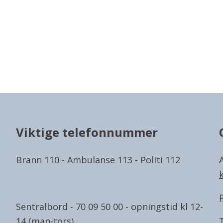
Viktige telefonnummer
Brann 110 - Ambulanse 113 - Politi 112
Sentralbord - 70 09 50 00 - opningstid kl 12-
14 (man-tors)