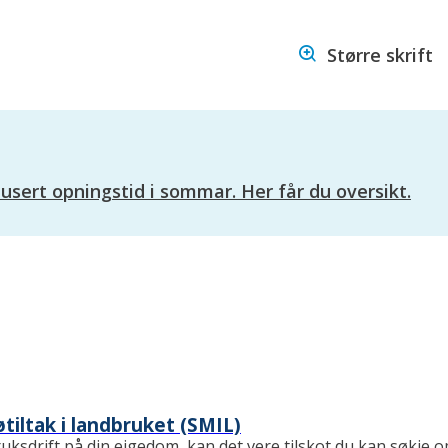
Hareid
Større skrift
kommune
ert opningstid i sommar. Her får du oversikt.
øtiltak i landbruket (SMIL)
ruksdrift på din eigedom, kan det vere tilskot du kan søkje