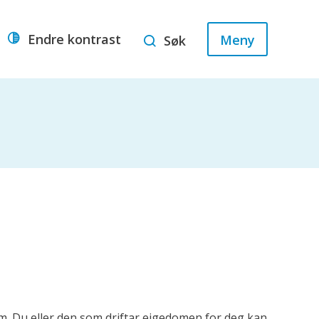
Endre kontrast
Meny
Søk
 om. Du eller den som driftar eigedomen for deg kan