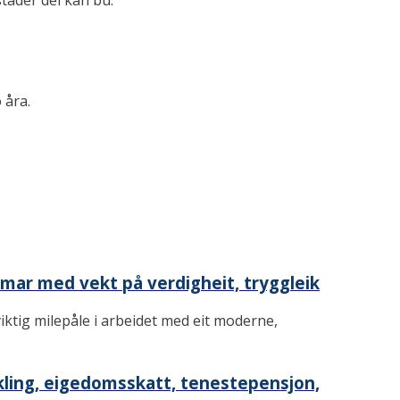
stader dei kan bu.
 åra.
mar med vekt på verdigheit, tryggleik
tig milepåle i arbeidet med eit moderne,
kling, eigedomsskatt, tenestepensjon,