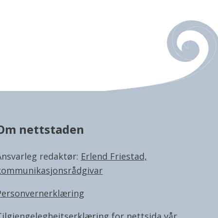
Om nettstaden
Ansvarleg redaktør:
Erlend Friestad,
kommunikasjonsrådgivar
Personvernerklæring
Tilgjengelegheitserklæring for nettsida vår