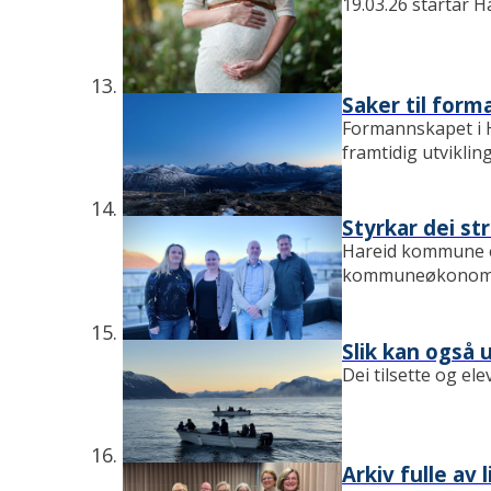
19.03.26 startar 
Saker til form
Formannskapet i H
framtidig utvikling
Styrkar dei s
Hareid kommune er 
kommuneøkonomi.
Slik kan også 
Dei tilsette og e
Arkiv fulle av 