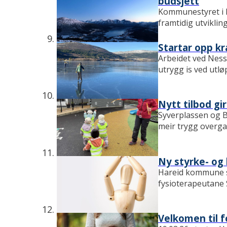
budsjett
Kommunestyret i H
framtidig utvikling
Startar opp kr
Arbeidet ved Nesse
utrygg is ved utløp
Nytt tilbod gi
Syverplassen og B
meir trygg overgang
Ny styrke- og
Hareid kommune st
fysioterapeutane S
Velkomen til 