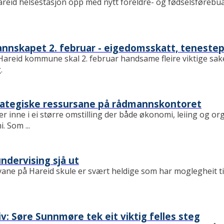
Hareid helsestasjon opp med nytt foreldre- og fødselsføreb
annskapet 2. februar - eigedomsskatt, tenestep
areid kommune skal 2. februar handsame fleire viktige sa
.
trategiske ressursane på rådmannskontoret
inne i ei større omstilling der både økonomi, leiing og orga
 Som ...
undervising sjå ut
levane på Hareid skule er svært heldige som har moglegheit t
liv: Søre Sunnmøre tek eit viktig felles steg