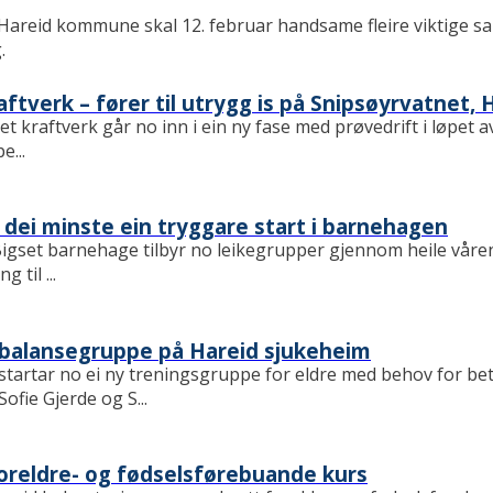
areid kommune skal 12. februar handsame fleire viktige s
.
aftverk – fører til utrygg is på Snipsøyrvatne
t kraftverk går no inn i ein ny fase med prøvedrift i løpet a
e...
r dei minste ein tryggare start i barnehagen
igset barnehage tilbyr no leikegrupper gjennom heile våren –
 til ...
 balansegruppe på Hareid sjukeheim
artar no ei ny treningsgruppe for eldre med behov for betre
ofie Gjerde og S...
foreldre- og fødselsførebuande kurs