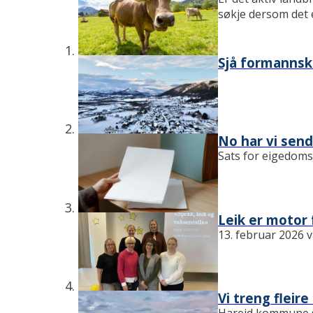
søkje dersom det er
Sjå formannsk
No har vi sen
Sats for eigedomss
Leik er motor 
13. februar 2026 v
Vi treng fleire